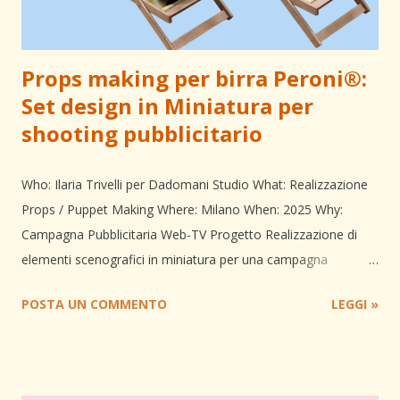
Props making per birra Peroni®:
Set design in Miniatura per
shooting pubblicitario
Who: Ilaria Trivelli per Dadomani Studio What: Realizzazione
Props / Puppet Making Where: Milano When: 2025 Why:
Campagna Pubblicitaria Web-TV Progetto Realizzazione di
elementi scenografici in miniatura per una campagna
pubblicitaria internazionale (shooting fotografico e video)
POSTA UN COMMENTO
LEGGI »
dedicata al lancio di una linea della birra Peroni® sul mercato
statunitense. La necessità principale era creare set iper-
realistici in scala ridotta in cui le bottiglie di birra reali
potessero "interagire" come protagoniste, richiedendo