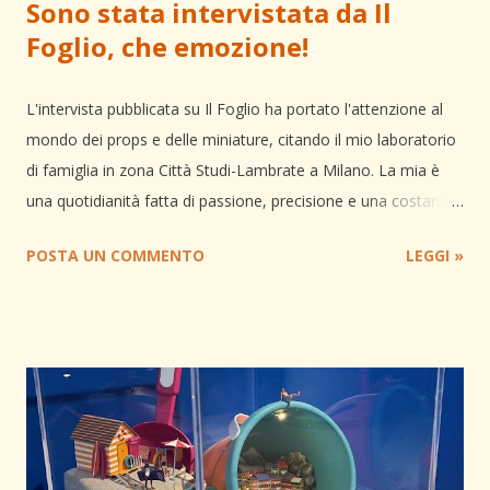
Sono stata intervistata da Il
Foglio, che emozione!
L'intervista pubblicata su Il Foglio ha portato l'attenzione al
mondo dei props e delle miniature, citando il mio laboratorio
di famiglia in zona Città Studi-Lambrate a Milano. La mia è
una quotidianità fatta di passione, precisione e una costante
ricerca del giusto equilibrio tra tecnologia e artigianalità.
POSTA UN COMMENTO
LEGGI »
Stampa 3D e Laser Cutting Quando si rivela necessario e per
determinati progetti, faccio utilizzo della stampante 3D che
mi permette di fornire al cliente un'anteprima rapida
dell’oggetto. Per scelta personale non mi affido mai
completamente alla stampa, infatti ciò che contraddistingue
la mia figura professionale è proprio l’artigianalità, per questo
tutte le stampe avranno sempre bisogno di intervento
tramite lavorazione manuale per garantire unicità e sensibilità