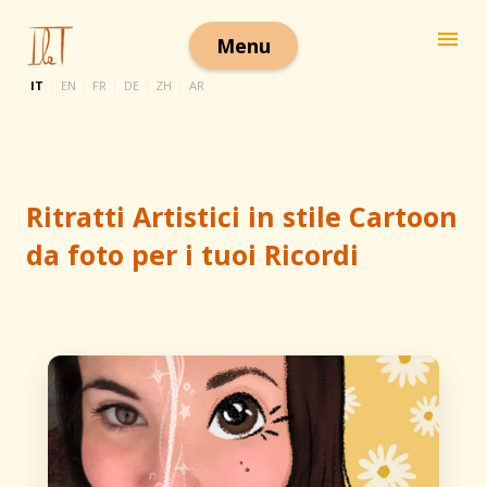
Passa ai contenuti principali
Menu
IT
|
EN
|
FR
|
DE
|
ZH
|
AR
Ritratti Artistici in stile Cartoon
da foto per i tuoi Ricordi