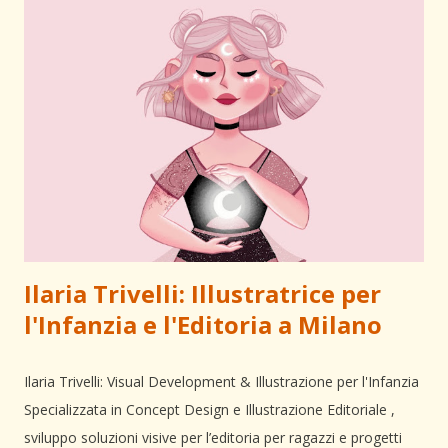
un'alta precisione per mantenere il realismo richiesto dal
regista. Processo creativo Il lavoro ha previsto la
progettazione e costruzione di tre set distinti, utilizzando un
mix di tecniche artigianali: Set ristorante Ricostruzione di una
cena all’italiana. Ho realizzato un tavolino in legno
apparecchiato con piatti e bicchieri in resina e p...
Ilaria Trivelli: Illustratrice per
l'Infanzia e l'Editoria a Milano
Ilaria Trivelli: Visual Development & Illustrazione per l'Infanzia
Specializzata in Concept Design e Illustrazione Editoriale ,
sviluppo soluzioni visive per l’editoria per ragazzi e progetti