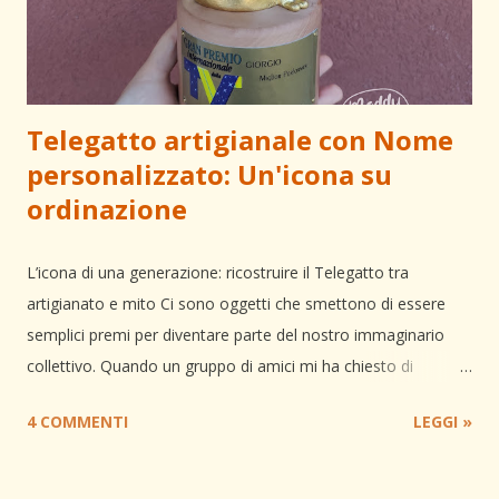
Telegatto artigianale con Nome
personalizzato: Un'icona su
ordinazione
L’icona di una generazione: ricostruire il Telegatto tra
artigianato e mito Ci sono oggetti che smettono di essere
semplici premi per diventare parte del nostro immaginario
collettivo. Quando un gruppo di amici mi ha chiesto di
realizzare un Telegatto in scala 1:1 per un 40° compleanno, la
4 COMMENTI
LEGGI »
sfida non era solo tecnica, ma emotiva: dovevo restituire a
quell'oggetto la stessa dignità e lucentezza che vedevamo sul
palco degli storici premi TV. Volevano un regalo unico ,