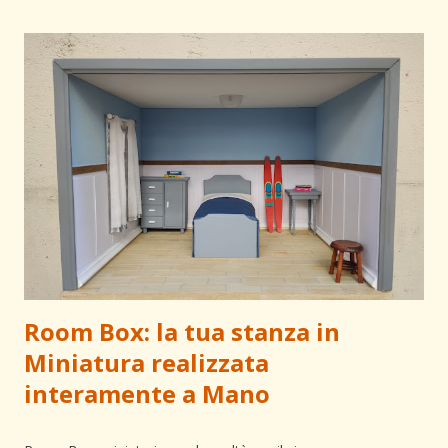
capace di celebrare una storia importante attraverso un
simbolo esclusivo. Ogni curva e ogni dettaglio di questa
scultura sono il frutto di una lavorazione paziente e
meticolosa. Ricreare un'icona in scala reale significa
interpretare i volumi e capire come la luce deve scivolare sulle
superfici per non farle sembrare "finte", ma preziose. Dalla
modellazione alla finitura in Foglia d'Oro Per dare vita a
questa scultura, ho selezionato materiali che garantissero
so...
Room Box: la tua stanza in
Miniatura realizzata
interamente a Mano