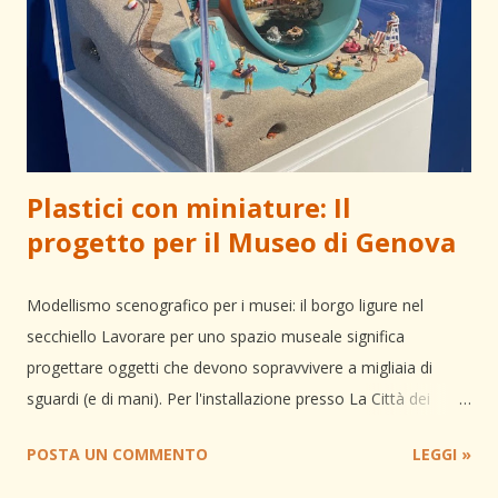
artistica che un pezzo di serie non può possedere. Allo stesso
modo, il laser cutting risulta fondamentale quando il brand
richiede forme grafiche o tagli di precisione che superano le
possibilit...
Plastici con miniature: Il
progetto per il Museo di Genova
Modellismo scenografico per i musei: il borgo ligure nel
secchiello Lavorare per uno spazio museale significa
progettare oggetti che devono sopravvivere a migliaia di
sguardi (e di mani). Per l'installazione presso La Città dei
Bambini e dei Ragazzi di Genova , ho collaborato con
POSTA UN COMMENTO
LEGGI »
Dadomani Studio alla creazione di un plastico interattivo che
unisce narrazione e precisione tecnica. Il concept: l'illusione