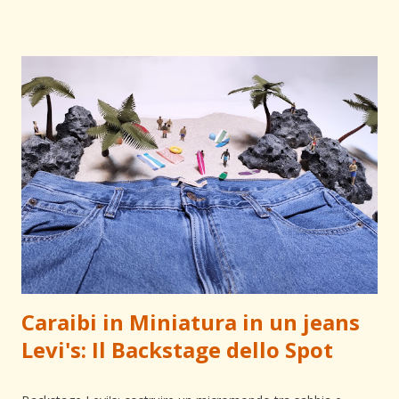
della scala L'idea di partenza è una suggestione estiva: un
secchiello e una paletta abbandonati sulla battigia. Ma
all'interno, l'acqua rimasta si trasforma nel porto di un borgo
ligure millimetrico. La sfida è stata creare un micromondo
che invitasse i bambini all'esplorazione lenta, usando lenti
d'ingrandimento per scoprire ogni dettaglio nascosto tra le
scogliere. Dalla resina al micro-modellismo: Per rendere
l'acqua cristallina ho utilizzato resine trasparenti ad alta
resisten...
Caraibi in Miniatura in un jeans
Levi's: Il Backstage dello Spot