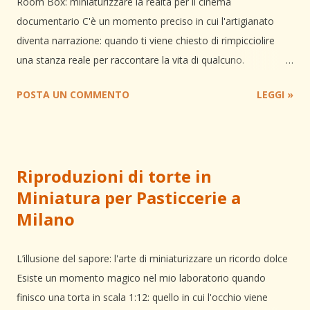
Room Box: miniaturizzare la realtà per il cinema
documentario C'è un momento preciso in cui l'artigianato
diventa narrazione: quando ti viene chiesto di rimpicciolire
una stanza reale per raccontare la vita di qualcuno.
Recentemente ho collaborato con un collettivo creativo di
POSTA UN COMMENTO
LEGGI »
Milano per la realizzazione di un trailer destinato a un
documentario biografico . La sfida non era solo estetica, ma
tecnica: condensare lo spazio vissuto dal protagonista in una
Room Box di soli 32x26x22 cm . Ogni oggetto, dal comodino
Riproduzioni di torte in
agli sci appoggiati al muro, doveva trasmettere verità e
Miniatura per Pasticcerie a
vissuto, superando la freddezza della riproduzione
Milano
meccanica. Dalla materia al dettaglio: il metodo costruttivo
Per costruire questa scena ho integrato materiali diversi,
cercando per ognuno la resa visiva più fedele alla scala reale.
L’illusione del sapore: l'arte di miniaturizzare un ricordo dolce
Ho lavorato il legno per la struttura e gli arredi, mentre
Esiste un momento magico nel mio laboratorio quando
elementi più complessi sono stati modellati in resina e rifiniti
finisco una torta in scala 1:12: quello in cui l'occhio viene