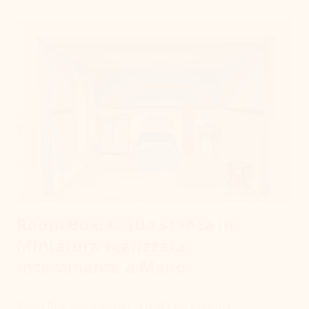
capace di celebrare una storia importante attraverso un
simbolo esclusivo. Ogni curva e ogni dettaglio di questa
scultura sono il frutto di una lavorazione paziente e
meticolosa. Ricreare un'icona in scala reale significa
interpretare i volumi e capire come la luce deve scivolare sulle
superfici per non farle sembrare "finte", ma preziose. Dalla
modellazione alla finitura in Foglia d'Oro Per dare vita a
questa scultura, ho selezionato materiali che garantissero
so...
Room Box: la tua stanza in
Miniatura realizzata
interamente a Mano
Room Box: miniaturizzare la realtà per il cinema