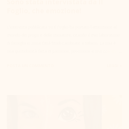
Sono stata intervistata da Il
Foglio, che emozione!
L'intervista pubblicata su Il Foglio ha portato l'attenzione al
mondo dei props e delle miniature, citando il mio laboratorio
di famiglia in zona Città Studi-Lambrate a Milano. La mia è
una quotidianità fatta di passione, precisione e una costante
ricerca del giusto equilibrio tra tecnologia e artigianalità.
POSTA UN COMMENTO
LEGGI »
Stampa 3D e Laser Cutting Quando si rivela necessario e per
determinati progetti, faccio utilizzo della stampante 3D che
mi permette di fornire al cliente un'anteprima rapida
dell’oggetto. Per scelta personale non mi affido mai
completamente alla stampa, infatti ciò che contraddistingue
la mia figura professionale è proprio l’artigianalità, per questo
tutte le stampe avranno sempre bisogno di intervento
tramite lavorazione manuale per garantire unicità e sensibilità