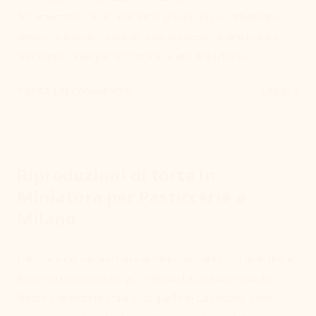
documentario C'è un momento preciso in cui l'artigianato
diventa narrazione: quando ti viene chiesto di rimpicciolire
una stanza reale per raccontare la vita di qualcuno.
Recentemente ho collaborato con un collettivo creativo di
POSTA UN COMMENTO
LEGGI »
Milano per la realizzazione di un trailer destinato a un
documentario biografico . La sfida non era solo estetica, ma
tecnica: condensare lo spazio vissuto dal protagonista in una
Room Box di soli 32x26x22 cm . Ogni oggetto, dal comodino
Riproduzioni di torte in
agli sci appoggiati al muro, doveva trasmettere verità e
Miniatura per Pasticcerie a
vissuto, superando la freddezza della riproduzione
Milano
meccanica. Dalla materia al dettaglio: il metodo costruttivo
Per costruire questa scena ho integrato materiali diversi,
cercando per ognuno la resa visiva più fedele alla scala reale.
L’illusione del sapore: l'arte di miniaturizzare un ricordo dolce
Ho lavorato il legno per la struttura e gli arredi, mentre
Esiste un momento magico nel mio laboratorio quando
elementi più complessi sono stati modellati in resina e rifiniti
finisco una torta in scala 1:12: quello in cui l'occhio viene
con colori acrili...