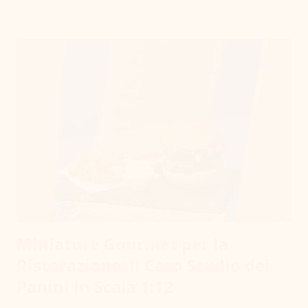
che basta per non diventare un ritratto, ma per rendere la
persona riconoscibile nei lineamenti che la
contraddistinguono. Dove nasce l'idea L'idea per questo mio
servizio, nasce da un momento in particolare vissuto con una
cara amica in Sardegna. Le ho scattato una foto mentre
scendeva i gradini di un caratteristico Nuraghe e in quel
momento, scherzando, l'ho definita la "Principessa dei
Nuraghe" Dalla frase scherzosa, è nata l'idea di questa
proposta verso i miei clienti, in occasione di regali e
occasioni...
Miniature Gourmet per la
Ristorazione: Il Caso Studio dei
Panini in Scala 1:12