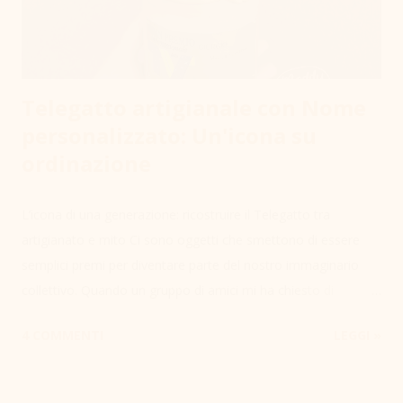
Telegatto artigianale con Nome
personalizzato: Un'icona su
ordinazione
L’icona di una generazione: ricostruire il Telegatto tra
artigianato e mito Ci sono oggetti che smettono di essere
semplici premi per diventare parte del nostro immaginario
collettivo. Quando un gruppo di amici mi ha chiesto di
realizzare un Telegatto in scala 1:1 per un 40° compleanno, la
4 COMMENTI
LEGGI »
sfida non era solo tecnica, ma emotiva: dovevo restituire a
quell'oggetto la stessa dignità e lucentezza che vedevamo sul
palco degli storici premi TV. Volevano un regalo unico ,