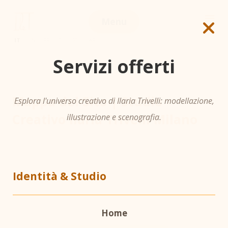
Passa ai contenuti principali
Menu
IT
|
EN
|
FR
|
DE
|
ZH
|
AR
Servizi offerti
Mappa del Sito | Studio
Esplora l'universo creativo di Ilaria Trivelli: modellazione,
Creativo Ilaria Trivelli Milano
illustrazione e scenografia.
Identità & Studio
Home