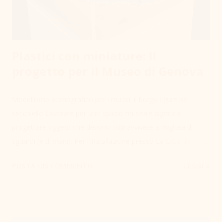
Plastici con miniature: Il
progetto per il Museo di Genova
Modellismo scenografico per i musei: il borgo ligure nel
secchiello Lavorare per uno spazio museale significa
progettare oggetti che devono sopravvivere a migliaia di
sguardi (e di mani). Per l'installazione presso La Città dei
Bambini e dei Ragazzi di Genova , ho collaborato con
POSTA UN COMMENTO
LEGGI »
Dadomani Studio alla creazione di un plastico interattivo che
unisce narrazione e precisione tecnica. Il concept: l'illusione
della scala L'idea di partenza è una suggestione estiva: un
secchiello e una paletta abbandonati sulla battigia. Ma