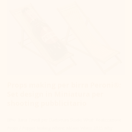
all'interno, l'acqua rimasta si trasforma nel porto di un borgo
ligure millimetrico. La sfida è stata creare un micromondo
che invitasse i bambini all'esplorazione lenta, usando lenti
d'ingrandimento per scoprire ogni dettaglio nascosto tra le
scogliere. Dalla resina al micro-modellismo: Per rendere
l'acqua cristallina ho utilizzato resine trasparenti ad alta
resisten...
Props making per birra Peroni®:
Set design in Miniatura per
shooting pubblicitario
Who: Ilaria Trivelli per Dadomani Studio What: Realizzazione
Props / Puppet Making Where: Milano When: 2025 Why: