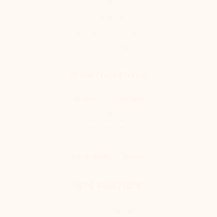
Home
lavoro manuale "sporco": ho modellato le palme una ad una
Chi sono
usando paste polimeriche e carta, mentre per gli scogli ho
Laboratorio a Milano
strappato a mano schiuma espansa, dipingendola poi per
Portfolio Progetti
simulare la p...
SERVIZI CREATIVI
Miniature Artistiche
Illustrazioni
Character Design
Corso di Disegno
Decorazioni Natalizie
INFORMAZIONI
Collabora ai progetti