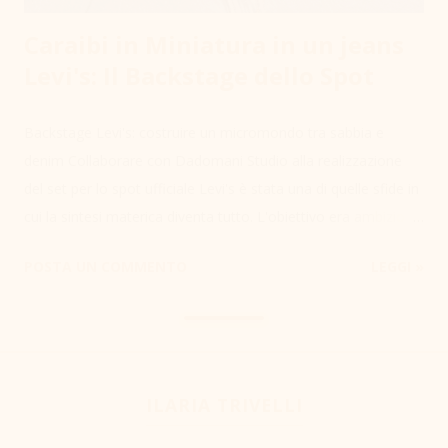
Caraibi in Miniatura in un jeans
Levi's: Il Backstage dello Spot
Backstage Levi's: costruire un micromondo tra sabbia e
denim Collaborare con Dadomani Studio alla realizzazione
del set per lo spot ufficiale Levi's è stata una di quelle sfide in
cui la sintesi materica diventa tutto. L'obiettivo era ambizioso:
trasformare un paio di jeans nel cuore pulsante di un
POSTA UN COMMENTO
LEGGI »
paesaggio balneare iper-dettagliato. L'ingegneria dei piccoli
oggetti In un set pubblicitario, ogni prop deve resistere non
solo alle luci del teatro di posa, ma anche alle continue
manipolazioni per trovare l'inquadratura perfetta. Per i
characters in scala , ho scelto la precisione della stampa 3D ,
ILARIA TRIVELLI
rifinendo poi ogni omino con micro-pittura per dare l'illusione
di texture tessili reali. Accanto alla tecnologia, c'è stato molto