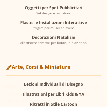
Oggetti per Spot Pubblicitari
STUDIES AND AGENCIES
Set design e miniature.
Plastici e Installazioni Interattive
Progetti per musei ed eventi.
Decorazioni Natalizie
Allestimenti tematici per boutique e aziende.
Arte, Corsi & Miniature
From Ilaria Trivelli's World
Lezioni Individuali di Disegno
Illustratore a Milano: narrazione
visiva e progetti su misura di
Illustrazioni per Libri Kids & YA
Ilaria Trivelli
Ritratti in Stile Cartoon