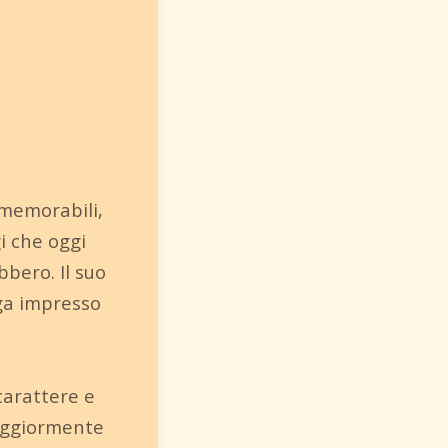
 memorabili,
i che oggi
bero. Il suo
nga impresso
carattere e
maggiormente