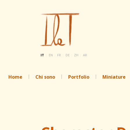
IT
|
EN
|
FR
|
DE
|
ZH
|
AR
Home
Chi sono
Portfolio
Miniature