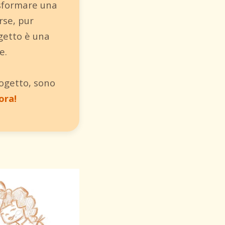
asformare una
rse, pur
getto è una
e.
rogetto, sono
ora!