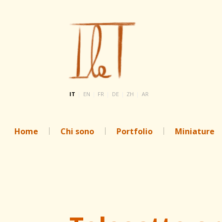
IT
|
EN
|
FR
|
DE
|
ZH
|
AR
Home
Chi sono
Portfolio
Miniature