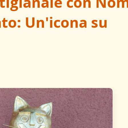
rtigianale con No
to: Un'icona su